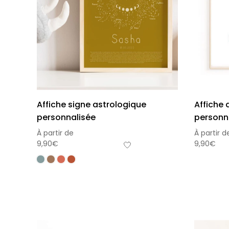
Affiche signe astrologique
Affiche 
personnalisée
personn
À partir de
À partir d
9,90
€
9,90
€