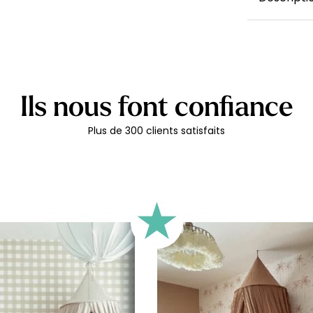
Nos affich
imaginés p
votre enfa
naissance d
son poids..
Ils nous font confiance
pour céléb
merveille 
imprimées 
Plus de 300 clients satisfaits
de 220g/m2 
surface liss
Cadre non 