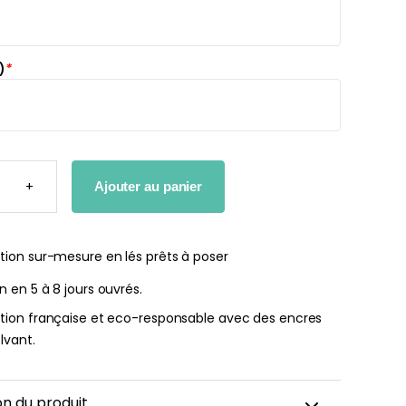
)
*
he bébé Mes
Affiche personnalisée
ères fois
petits carreaux pour enfant
TÉ
nnalisable
À partir
+
Ajouter au panier
E
de
r
14,90
€
NCE
N
€
NT
NALISÉE
tion sur-mesure en lés prêts à poser
on en 5 à 8 jours ouvrés.
ation française et eco-responsable avec des encres
lvant.
on du produit