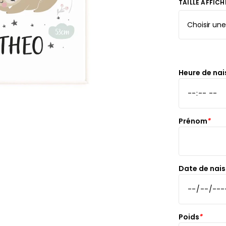
rs
TAILLE AFFICH
ge
s
Papie
délic
se
rd
À parti
de
Heure de na
s
29,90
Prénom
*
Date de nai
Poids
*