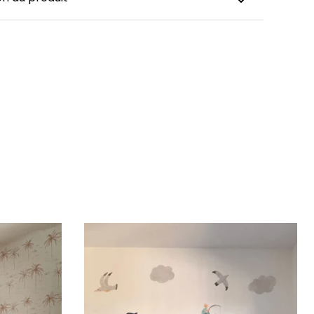
es de naissance pour enfant et bébé ont été
our garder un souvenir précieux de la naissance de
nt. Chaque affiche arbore les informations de
e bébé : son prénom, sa date de naissance, sa taille,
. Elles feront un cadeau de naissance super original
rer cet heureux évènement et compléteront à
la décoration de chambre de bébé. Nos affiches sont
et fabriquées en France sur-demande, sur un papier
de haute qualité avec une finition brillante et une
e. Le papier utilisé est résistant au vieillissement.
inclus.