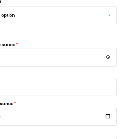
E
r peint Fleurs
Papier peint jungle beige
ates
À partir
de
r
29,90
€
issance
*
€
ssance
*