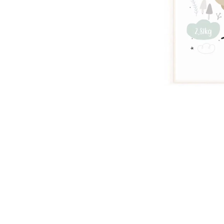
Palmie
Feuilla
Nuage
Princes
Pôle No
Voiture