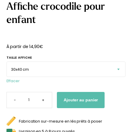
Affiche crocodile pour
délicates
beige
À partir
À partir
enfant
de
de
29,90
€
29,90
€
À partir de
14,90
€
TAILLE AFFICHE
Effacer
QUANTITÉ
DE
-
+
Ajouter au panier
AFFICHE
CROCODILE
POUR
ENFANT
Fabrication sur-mesure en lés prêts à poser
Affiche bébé Mes
Affiche personnalisée
Livraison en 5 à 8 jours ouvrés.
premières fois
petits carreaux pour