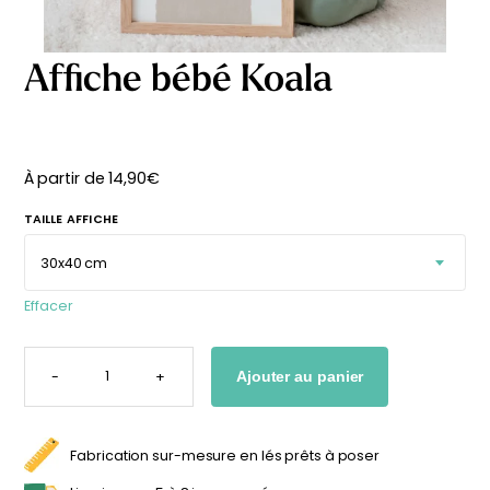
délicates
beige
À partir
À partir
de
de
Affiche bébé Koala
29,90
€
29,90
€
À partir de
14,90
€
TAILLE AFFICHE
Effacer
QUANTITÉ
DE
-
+
Ajouter au panier
AFFICHE
BÉBÉ
KOALA
Fabrication sur-mesure en lés prêts à poser
Affiche bébé Mes
Affiche personnalisée
premières fois
petits carreaux pour