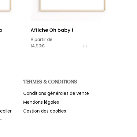
a
Affiche Oh baby !
À partir de
14,90
€
TERMES & CONDITIONS
Conditions générales de vente
s-total
Mentions légales
0,00
€
frais de livraison
coller
Gestion des cookies
-
Voir le panier
Commander