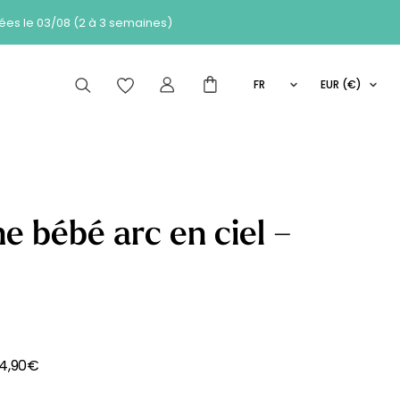
 des commandes passées le 03/08 (2 à 3 semaines)
FR
EUR (€)
EN
articles peuvent aussi vous intéresser
IT
ES
he bébé arc en ciel –
Comment
de de
Les
ça marche
se
Nouveautés
?
14,90
€