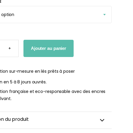
E
r peint Fleurs
Papier peint jungle beige
ates
À partir
de
r
29,90
€
TÉ
+
Ajouter au panier
€
E
tion sur-mesure en lés prêts à poser
on en 5 à 8 jours ouvrés.
ation française et eco-responsable avec des encres
lvant.
on du produit
s pour enfant et bébé sont imaginés pour créer un