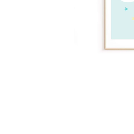
Palmie
Feuilla
Nuage
Princes
Pôle No
Voiture