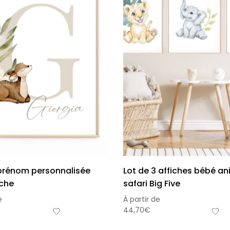
 prénom personnalisée
Lot de 3 affiches bébé a
iche
safari Big Five
e
À partir de
44,70
€