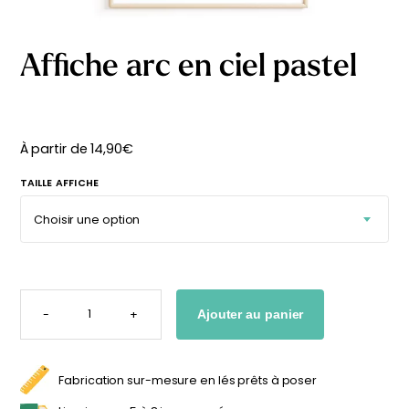
délicates
beige
À partir
À partir
de
de
Affiche arc en ciel pastel
29,90
€
29,90
€
À partir de
14,90
€
TAILLE AFFICHE
QUANTITÉ
DE
-
+
Ajouter au panier
AFFICHE
ARC
EN
CIEL
PASTEL
Fabrication sur-mesure en lés prêts à poser
Affiche bébé Mes
Affiche personnalisée
premières fois
petits carreaux pour