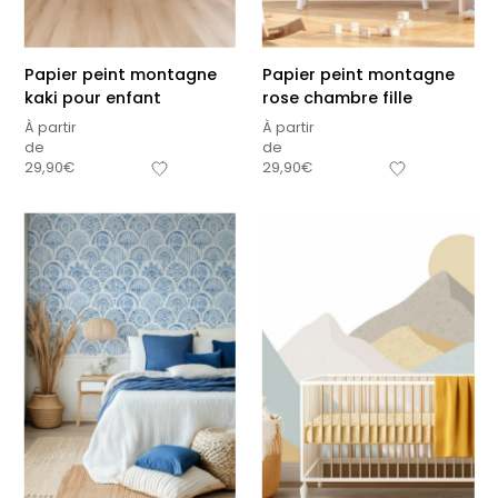
premières fois
petits carreaux pour
personnalisable
enfant
À partir
À partir
Papier peint montagne
Papier peint montagne
de
de
34,90
€
14,90
€
kaki pour enfant
rose chambre fille
+15
À partir
À partir
de
de
29,90
€
29,90
€