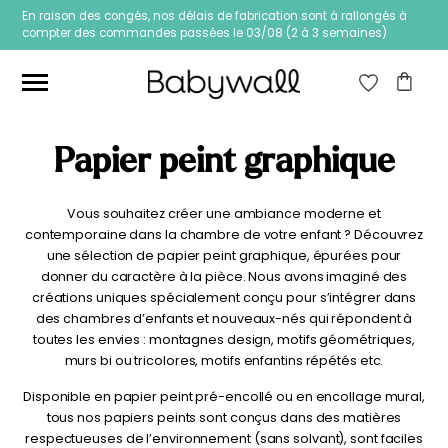
En raison des congés, nos délais de fabrication sont à rallongés à
compter des commandes passées le 03/08 (2 à 3 semaines)
RECHERCHE
POUR :
RECHERCHE
Ces articles peuvent aussi vous intéresser
Papier peint graphique
Vous souhaitez créer une ambiance moderne et
Prix
Prix
Filtrer
contemporaine dans la chambre de votre enfant ? Découvrez
min
max
Prix :
20€
—
40€
une sélection de papier peint graphique, épurées pour
donner du caractère à la pièce. Nous avons imaginé des
créations uniques spécialement conçu pour s’intégrer dans
des chambres d’enfants et nouveaux-nés qui répondent à
toutes les envies : montagnes design, motifs géométriques,
murs bi ou tricolores, motifs enfantins répétés etc.
Disponible en papier peint pré-encollé ou en encollage mural,
tous nos papiers peints sont conçus dans des matières
Papier peint Fleurs
Papier peint jungle
respectueuses de l’environnement (sans solvant), sont faciles