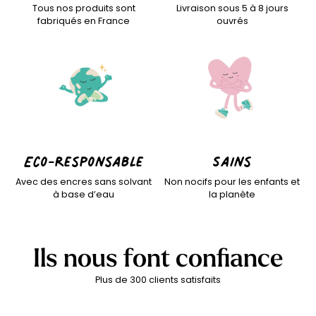
sans solvant. Ces caractéristiques en font une option
Tous nos produits sont
Livraison sous 5 à 8 jours
de
décoration murale
respectueuse de l’environnement.
fabriqués en France
ouvrés
Opter pour nos papiers peints graphiques, c’est choisir non
seulement des designs uniques et personnalisés, mais
également des produits conçus avec soin dans le rxespect
de l’environnement et une grande qualité de papier.
Retrouvez tous nos designs de
papier peint pour
enfant
pour davantage de choix.
Eco-responsable
Sains
Avec des encres sans solvant
Non nocifs pour les enfants et
à base d’eau
la planète
Ils nous font confiance
Plus de 300 clients satisfaits