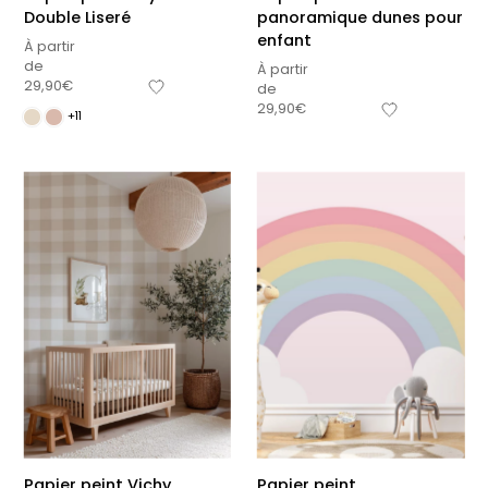
Double Liseré
panoramique dunes pour
enfant
À partir
de
À partir
29,90
€
de
29,90
€
+11
Papier peint Vichy
Papier peint