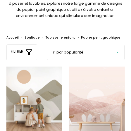
délicates
beige
à poser et lavables. Explorez notre large gamme de designs
de papier peint graphique et offrez à votre enfant un
À partir
À partir
environnement unique qui stimulera son imagination.
de
de
29,90
€
29,90
€
+1
Accueil
>
Boutique
>
Tapisserie enfant
>
Papier peint graphique
FILTRER
Affiche bébé Mes
Affiche personnalisée