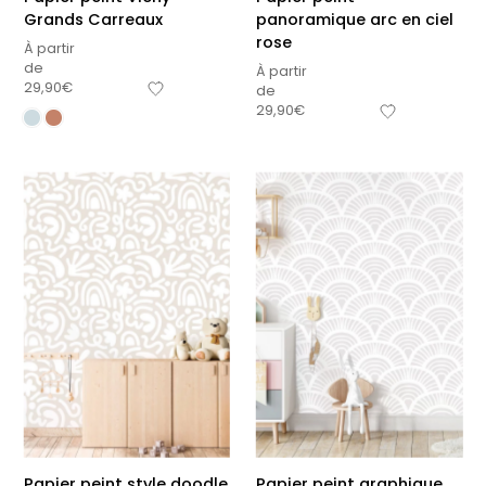
Grands Carreaux
panoramique arc en ciel
rose
À partir
de
À partir
29,90
€
de
29,90
€
Papier peint style doodle
Papier peint graphique