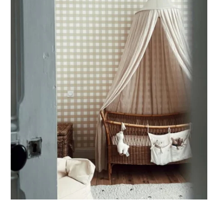
Parfait pour les murs avec soubassement (moulures en
partie basse) ou pour les murs très longs.
Ce format permet de concentrer le visuel sur la partie
supérieure du mur.
🔹
XXL
Conçu pour les très grands murs, afin d’obtenir un visuel
ample et immersif.
🔹
Vertical
Adapté aux espaces où la hauteur est plus importante que
la largeur (montées d’escalier, pans de mur étroits, etc.).