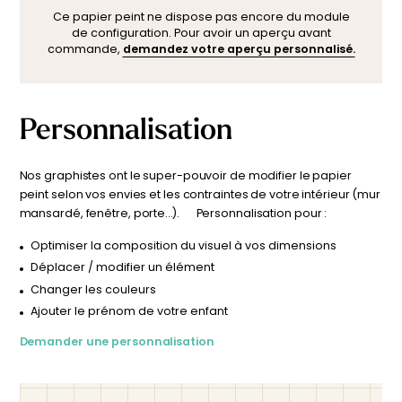
visualiser le résultat avant commande.
types de décoration. Son design apaisant et son univers
Ce papier peint ne dispose pas encore du module
de configuration. Pour avoir un aperçu avant
tendre en font un choix parfait pour encourager la tranquillité
commande,
demandez votre aperçu personnalisé.
et l’imaginaire.
?
Bon à savoir
: Ce papier
peint est
Personnalisation
fabriqué sur-
mesure
. Nous
adaptons le
Nos graphistes ont le super-pouvoir de modifier le papier
design de
peint selon vos envies et les contraintes de votre intérieur (mur
chaque
mansardé, fenêtre, porte…). Personnalisation pour :
commande
pour un rendu
Optimiser la composition du visuel à vos dimensions
parfaitement
Déplacer / modifier un élément
ajusté à la
Changer les couleurs
taille de
Ajouter le prénom de votre enfant
votre espace.
Demander une personnalisation