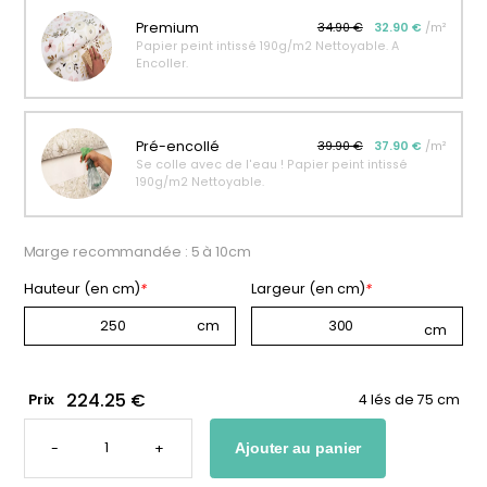
personnalisable
enfant
Premium
34.90 €
32.90 €
/m²
Papier peint intissé 190g/m2 Nettoyable. A
À partir
À partir
Encoller.
de
de
34,90
€
14,90
€
Pré-encollé
39.90 €
37.90 €
/m²
Se colle avec de l'eau ! Papier peint intissé
190g/m2 Nettoyable.
Marge recommandée : 5 à 10cm
Hauteur (en cm)
*
Largeur (en cm)
*
224.25 €
Prix
4 lés de 75 cm
QUANTITÉ
DE
-
+
Ajouter au panier
PAPIER
PEINT
BEIGE