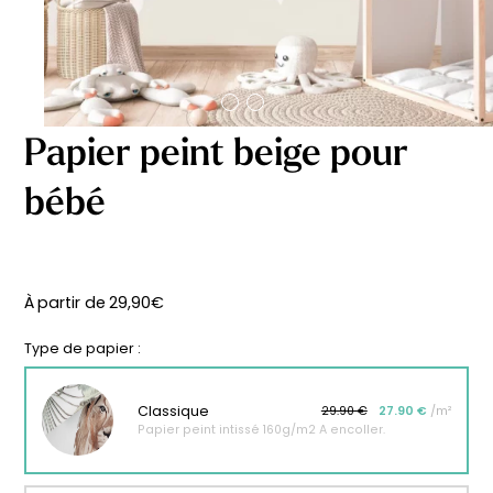
délicates
beige
À partir
À partir
de
de
29,90
€
29,90
€
Papier peint beige pour
bébé
À partir de
29,90
€
Type de papier :
Classique
29.90 €
27.90 €
/m²
Papier peint intissé 160g/m2 A encoller.
Affiche bébé Mes
Affiche personnalisée
premières fois
petits carreaux pour