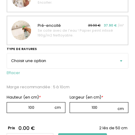
Encoller.
personnalisable
enfant
À partir
À partir
de
de
34,90
€
14,90
€
Pré-encollé
39.90 €
37.90 €
/m²
Se colle avec de l'eau ! Papier peint intissé
190g/m2 Nettoyable.
TYPE DE RAYURES
Effacer
Marge recommandée : 5 à 10cm
Hauteur (en cm)
*
Largeur (en cm)
*
0.00 €
Prix
2 lés de 50 cm
QUANTITÉ