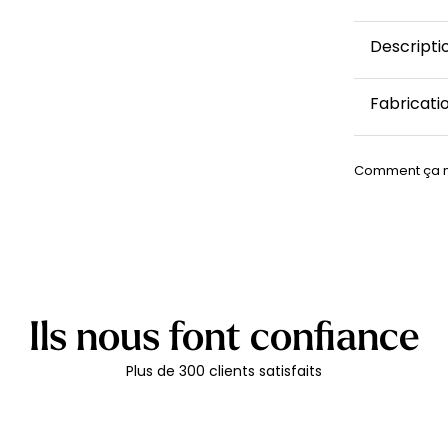
Descripti
D’humeur 
Fabricati
vos attent
présente 
Ce papier 
aubergine
Comment ça 
expédié sou
Cette
tapi
expédié, vo
pièce, lui
optiez pou
cm), le de
papier pein
touche uni
Ils nous font confiance
Le modèle 
rayures lar
Plus de 300 clients satisfaits