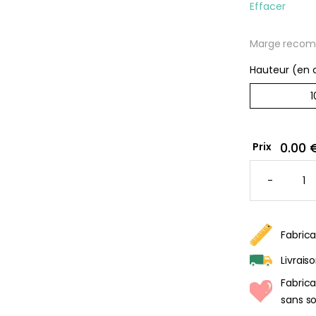
Effacer
Marge recom
Hauteur (en
Affic
premi
perso
0.00 
Prix
À parti
QUANTI
de
DE
-
34,90
PAPIER
PEINT
RAYURE
CERISE
-
ROSE
Fabrica
&
AUBERG
Livrais
Fabric
sans so