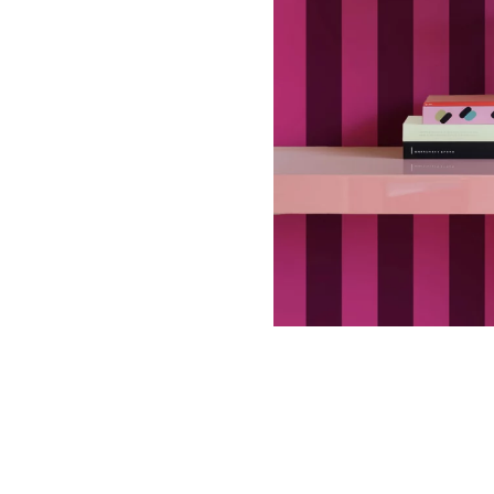
Palmie
Feuilla
Nuage
Princes
Pôle No
Voiture