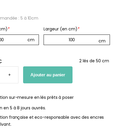
mandée : 5 à 10cm
 cm)
*
Largeur (en cm)
*
he bébé Mes
Affiche personnalisée
ères fois
petits carreaux pour enfant
nnalisable
À partir
€
2 lés de 50 cm
de
r
14,90
€
TÉ
+
Ajouter au panier
€
S
tion sur-mesure en lés prêts à poser
INE
on en 5 à 8 jours ouvrés.
ation française et eco-responsable avec des encres
lvant.