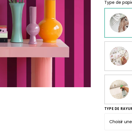
rs
Type de papie
ge
s
Papie
délic
se
rd
À parti
de
s
29,90
TYPE DE RAYU