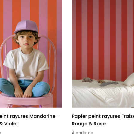
eint rayures Mandarine –
Papier peint rayures Frais
& Violet
Rouge & Rose
e
À partir de