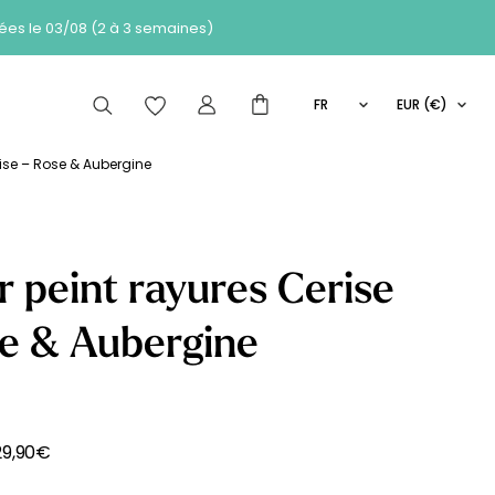
 des commandes passées le 03/08 (2 à 3 semaines)
FR
EUR (€)
EN
articles peuvent aussi vous intéresser
IT
rise – Rose & Aubergine
ES
r peint rayures Cerise
Comment
e & Aubergine
de de
Les
ça marche
se
Nouveautés
?
29,90
€