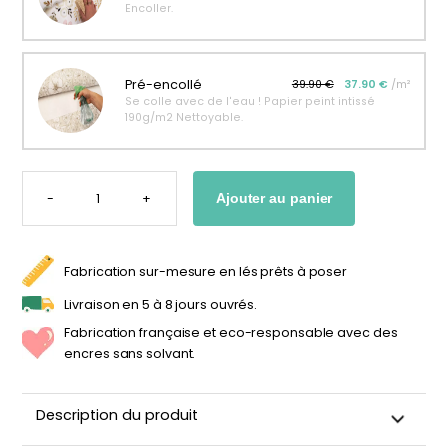
Encoller.
personnalisable
enfant
À partir
À partir
de
de
34,90
€
14,90
€
Pré-encollé
39.90 €
37.90 €
/m²
Se colle avec de l'eau ! Papier peint intissé
190g/m2 Nettoyable.
QUANTITÉ
DE
-
+
Ajouter au panier
PAPIER
PEINT
PORTRAIT
GIRAFE
BUBBLE
GUM
Fabrication sur-mesure en lés prêts à poser
POUR
FILLE
Livraison en 5 à 8 jours ouvrés.
Fabrication française et eco-responsable avec des
encres sans solvant.
Description du produit