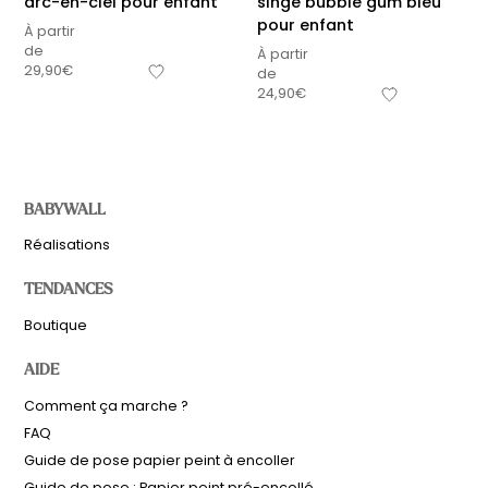
arc-en-ciel pour enfant
singe bubble gum bleu
pour enfant
À partir
de
À partir
29,90
€
de
24,90
€
BABYWALL
Réalisations
TENDANCES
Boutique
AIDE
Comment ça marche ?
FAQ
Guide de pose papier peint à encoller
Guide de pose : Papier peint pré-encollé