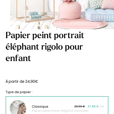
délicates
beige
À partir
À partir
de
de
29,90
€
29,90
€
Papier peint portrait
éléphant rigolo pour
enfant
À partir de
24,90
€
Type de papier :
Classique
29.90 €
27.90 €
/m²
Affiche bébé Mes
Affiche personnalisée
Papier peint intissé 160g/m2 A encoller.
premières fois
petits carreaux pour