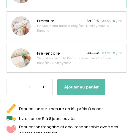
personnalisable
enfant
À partir
À partir
de
de
Premium
34.90 €
32.90 €
/m²
34,90
€
14,90
€
Papier peint intissé 190g/m2 Nettoyable. A
Encoller.
Pré-encollé
39.90 €
37.90 €
/m²
Se colle avec de l'eau ! Papier peint intissé
190g/m2 Nettoyable.
QUANTITÉ
DE
-
+
Ajouter au panier
PAPIER
PEINT
PORTRAIT
ÉLÉPHANT
RIGOLO
POUR
Fabrication sur-mesure en lés prêts à poser
ENFANT
Livraison en 5 à 8 jours ouvrés.
Fabrication française et eco-responsable avec des