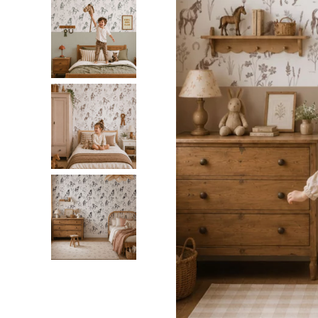
Palmie
Feuilla
Nuage
Princes
Pôle No
Voiture