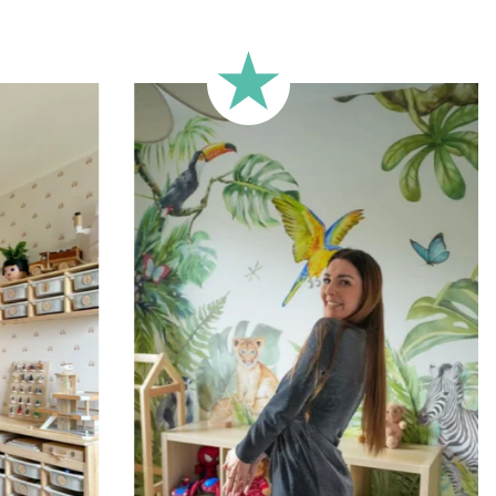
Idéal pour les murs dont la la
moins carrés).
🔹
Demi-hauteur
Parfait pour les murs avec s
murs très longs.
Ce format permet de concentre
🔹
XXL
Conçu pour les très grands mur
🔹
Vertical
Adapté aux espaces où la hau
d’escalier, pans de mur étroits,