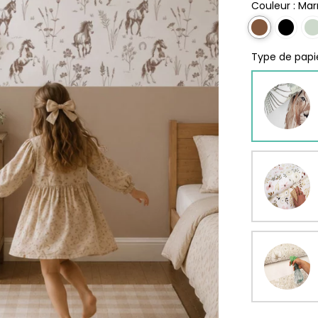
rs
Couleur :
Mar
ge
s
Papie
Type de papie
délic
se
rd
À parti
de
s
29,90