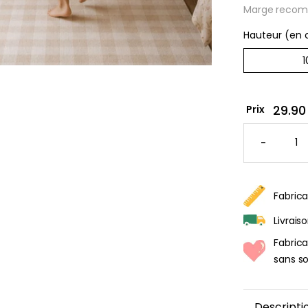
Marge recom
Hauteur (en
Affic
29.90
Prix
premi
perso
QUANTI
DE
-
PAPIER
À parti
PEINT
de
CHEVAL
AU
34,90
GALOP
Fabrica
Livrais
Fabric
sans so
Descripti