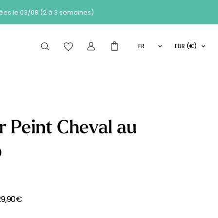
 des commandes passées le 03/08 (2 à 3 semaines)
FR
EUR (€)
EN
articles peuvent aussi vous intéresser
IT
ES
r Peint Cheval au
Comment
p
de de
Les
ça marche
se
Nouveautés
?
29,90
€