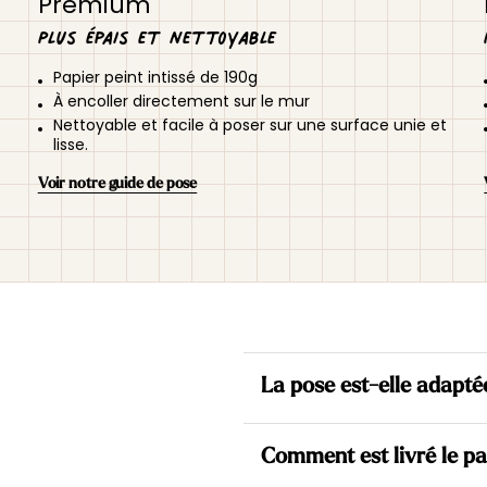
Premium
Plus épais et nettoyable
Papier peint intissé de 190g
À encoller directement sur le mur
Nettoyable et facile à poser sur une surface unie et
lisse.
Voir notre guide de pose
La pose est-elle adapté
Oui. Nos papiers peints sont to
Comment est livré le pa
directement sur le mur et de 