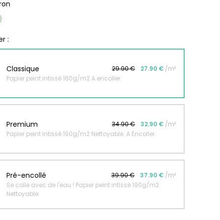
ron
r peint Fleurs
Papier peint jungle beige
r :
ates
À partir
de
r
Classique
29,90
€
29.90 €
27.90 €
/m²
Papier peint intissé 160g/m2 A encoller.
€
Premium
34.90 €
32.90 €
/m²
Papier peint intissé 190g/m2 Nettoyable. A Encoller.
Pré-encollé
39.90 €
37.90 €
/m²
Se colle avec de l'eau ! Papier peint intissé 190g/m2
Nettoyable.