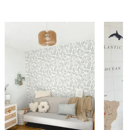
rgeur et la hauteur sont proches (murs plus ou
oubassement (moulures en partie basse) ou pour les
r le visuel sur la partie supérieure du mur.
s, afin d’obtenir un visuel ample et immersif.
teur est plus importante que la largeur (montées
 etc.).