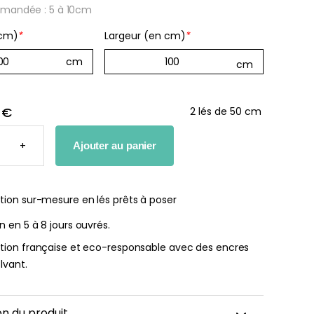
mandée : 5 à 10cm
 cm)
*
Largeur (en cm)
*
he bébé Mes
Affiche personnalisée
 €
2 lés de 50 cm
ères fois
petits carreaux pour enfant
nnalisable
TÉ
À partir
+
Ajouter au panier
de
r
14,90
€
€
tion sur-mesure en lés prêts à poser
on en 5 à 8 jours ouvrés.
ation française et eco-responsable avec des encres
lvant.
on du produit