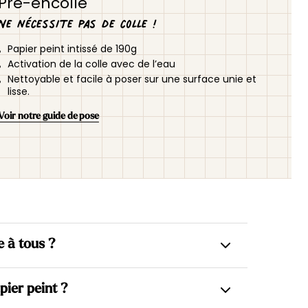
Pré-encollé
Ne nécessite pas de colle !
Papier peint intissé de 190g
Activation de la colle avec de l’eau
Nettoyable et facile à poser sur une surface unie et
lisse.
Voir notre guide de pose
e à tous ?
us intissés, ce qui permet d’appliquer la colle
pier peint ?
gagner en simplicité dès la pose.