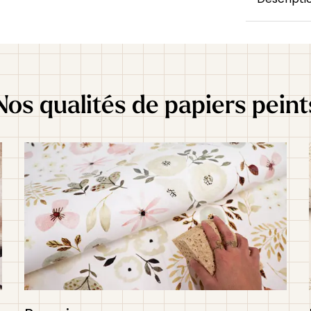
Plongez dan
enfant ins
naturels. A
sauvages et
modèle app
Nos qualités de papiers peint
chambre d’
illumine l
apaisante. 
garçon ou 
facilement 
terracotta
raffiné. Il 