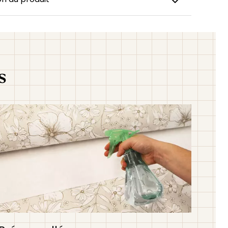
s l’univers poétique des chevaux, un papier peint
piré des chevaux en liberté et des grands paysages
vec ses délicates illustrations de chevaux, de fleurs
 de petits détails équestres dessinés à la main, ce
orte douceur, caractère et élégance à une
s
enfant. Son design intemporel sur fond blanc
a pièce tout en créant une atmosphère chaleureuse et
Parfait pour une chambre de petite fille, de petit
une chambre mixte, ce papier peint s’associe
à des matières naturelles, du bois clair, des touches
 ou vert sauge pour un esprit campagne chic et
est disponible en version noir et blanc, marron, ou vert.