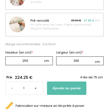
Encoller.
personnalisable
enfant
À partir
À partir
de
de
34,90
€
14,90
€
Pré-encollé
39.90 €
37.90 €
/m²
Se colle avec de l'eau ! Papier peint intissé
190g/m2 Nettoyable.
Marge recommandée : 5 à 10cm
Hauteur (en cm)
*
Largeur (en cm)
*
224.25 €
Prix
4 lés de 75 cm
QUANTITÉ
DE
-
+
Ajouter au panier
PAPIER
PEINT
CARTE
DU
MONDE
NOIR
Fabrication sur-mesure en lés prêts à poser
ET