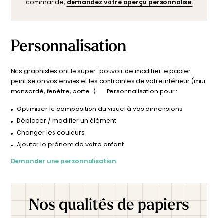
commande,
demandez votre aperçu personnalisé.
décoratif : il invite à l’évasion et stimule l’imagination. Que ce
soit dans une
chambre ado
où il évoque des rêves
d’aventure, ou dans une
chambre parents
pour une
ambiance raffinée et apaisante, il transforme chaque
Personnalisation
espace en une véritable fenêtre sur le monde.
Nos graphistes ont le super-pouvoir de modifier le papier
peint selon vos envies et les contraintes de votre intérieur (mur
mansardé, fenêtre, porte…). Personnalisation pour :
Optimiser la composition du visuel à vos dimensions
Déplacer / modifier un élément
Changer les couleurs
Ajouter le prénom de votre enfant
Demander une personnalisation
Nos qualités de papiers