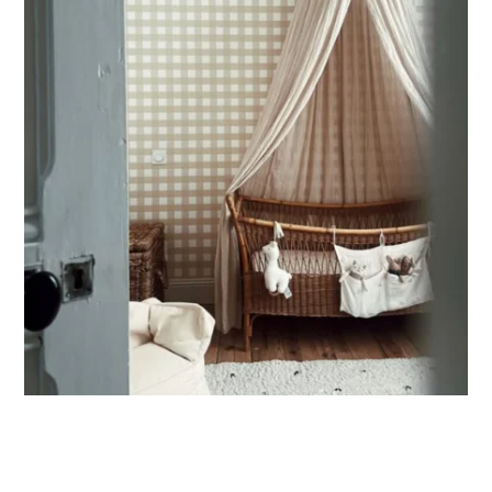
partie basse) ou pour les murs très longs.
Ce format permet de concentrer le visuel sur la partie
supérieure du mur.
🔹
XXL
Conçu pour les très grands murs, afin d’obtenir un visuel
ample et immersif.
🔹
Vertical
Adapté aux espaces où la hauteur est plus importante que
la largeur (montées d’escalier, pans de mur étroits, etc.).