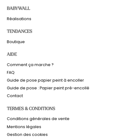
BABYWALL
Réalisations
TENDANCES
Boutique
AIDE
Comment ça marche ?
FAQ
Guide de pose papier peint à encoller
Guide de pose : Papier peint pré-encollé
Contact
TERMES & CONDITIONS
Sous-total
0,00
€
Conditions générales de vente
Hors frais de livraison
Mentions légales
Gestion des cookies
Voir le panier
Commander