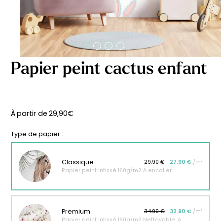
délicates
beige
À partir
À partir
de
de
29,90
€
29,90
€
Papier peint cactus enfant
À partir de
29,90
€
Type de papier :
Classique
29.90 €
27.90 €
/m²
Papier peint intissé 160g/m2 A encoller.
Affiche bébé Mes
Affiche personnalisée
Premium
34.90 €
32.90 €
/m²
premières fois
petits carreaux pour
Papier peint intissé 190g/m2 Nettoyable. A