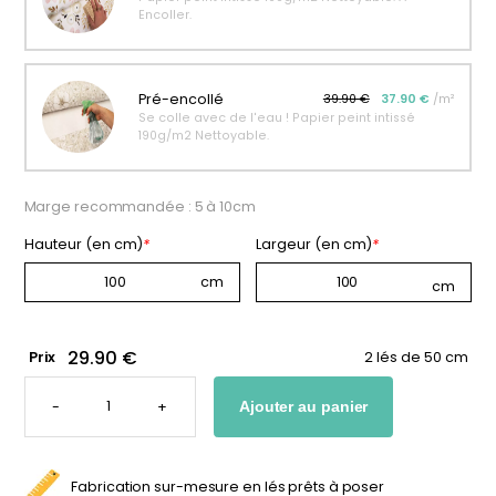
Encoller.
personnalisable
enfant
À partir
À partir
de
de
34,90
€
14,90
€
Pré-encollé
39.90 €
37.90 €
/m²
Se colle avec de l'eau ! Papier peint intissé
190g/m2 Nettoyable.
Marge recommandée : 5 à 10cm
Hauteur (en cm)
*
Largeur (en cm)
*
29.90 €
Prix
2 lés de 50 cm
QUANTITÉ
DE
-
+
Ajouter au panier
PAPIER
PEINT
CACTUS
ENFANT
Fabrication sur-mesure en lés prêts à poser