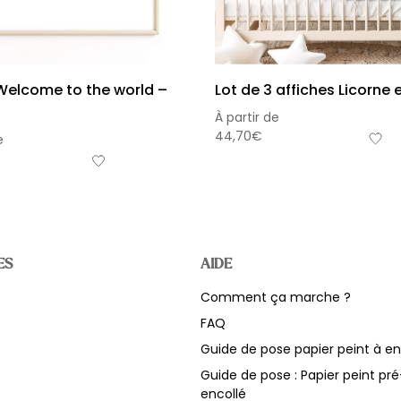
Welcome to the world –
Lot de 3 affiches Licorne 
À partir de
44,70
€
e
ES
AIDE
Comment ça marche ?
Sou
FAQ
Hors 
Guide de pose papier peint à en
Guide de pose : Papier peint pré
encollé