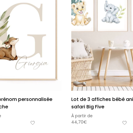
 prénom personnalisée
Lot de 3 affiches bébé a
iche
safari Big Five
e
À partir de
44,70
€