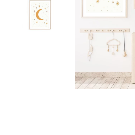
Palmie
Feuilla
Nuage
Princes
Pôle No
Voiture