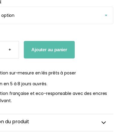
E
r peint Fleurs
Papier peint jungle beige
ates
À partir
de
r
29,90
€
TÉ
€
+
Ajouter au panier
ES
tion sur-mesure en lés prêts à poser
on en 5 à 8 jours ouvrés.
ation française et eco-responsable avec des encres
lvant.
on du produit
s pour enfant et bébé sont imaginés pour créer un