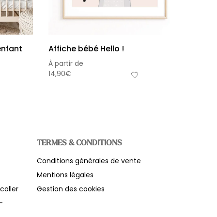
enfant
Affiche bébé Hello !
À partir de
14,90
€
TERMES & CONDITIONS
Conditions générales de vente
s-total
Mentions légales
0,00
€
frais de livraison
coller
Gestion des cookies
-
Voir le panier
Commander