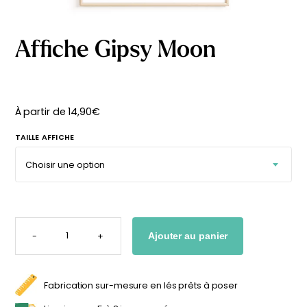
délicates
beige
À partir
À partir
de
de
Affiche Gipsy Moon
29,90
€
29,90
€
À partir de
14,90
€
TAILLE AFFICHE
QUANTITÉ
DE
-
+
Ajouter au panier
AFFICHE
GIPSY
MOON
Fabrication sur-mesure en lés prêts à poser
Affiche bébé Mes
Affiche personnalisée
premières fois
petits carreaux pour