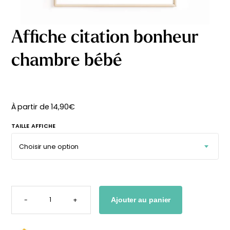
délicates
beige
À partir
À partir
de
de
Affiche citation bonheur
29,90
€
29,90
€
chambre bébé
À partir de
14,90
€
TAILLE AFFICHE
QUANTITÉ
DE
-
+
Ajouter au panier
AFFICHE
CITATION
BONHEUR
Affiche bébé Mes
Affiche personnalisée
CHAMBRE
BÉBÉ
premières fois
petits carreaux pour