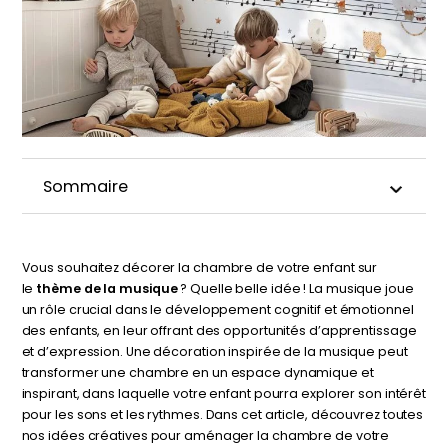
délicates
beige
À partir
À partir
de
de
29,90
€
29,90
€
Sommaire
Vous souhaitez décorer la chambre de votre enfant sur
le
thème de la musique
? Quelle belle idée ! La musique joue
un rôle crucial dans le développement cognitif et émotionnel
des enfants, en leur offrant des opportunités d’apprentissage
et d’expression. Une décoration inspirée de la musique peut
transformer une chambre en un espace dynamique et
inspirant, dans laquelle votre enfant pourra explorer son intérêt
pour les sons et les rythmes. Dans cet article, découvrez toutes
Affiche bébé Mes
Affiche personnalisée
nos idées créatives pour aménager la chambre de votre
premières fois
petits carreaux pour