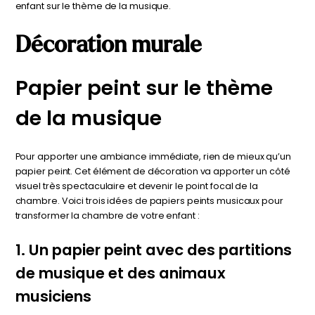
enfant sur le thème de la musique.
personnalisable
enfant
À partir
À partir
Décoration murale
de
de
34,90
€
14,90
€
Papier peint sur le thème
de la musique
Pour apporter une ambiance immédiate, rien de mieux qu’un
papier peint. Cet élément de décoration va apporter un côté
visuel très spectaculaire et devenir le point focal de la
chambre. Voici trois idées de papiers peints musicaux pour
transformer la chambre de votre enfant :
1. Un papier peint avec des partitions
de musique et des animaux
musiciens