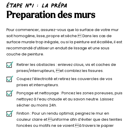
étape n°1 : la prépa
personnalisable
enfant
Preparation des murs
À partir
À partir
de
de
34,90
€
14,90
€
Pour commencer, assurez-vous que la surface de votre mur
soit homogène, lisse, propre et sèche. Dans les cas de
surface murale trop inégale, ou si la peinture est écaillée, il est
recommandé d’utiliser un enduit de lissage et une sous
couche de peinture.
Retirer les obstacles : enlevez clous, vis et caches de
prises/interrupteurs, et comblez les fissures.
Coupez l’électricité et retirez les couvercles de vos
prises et interrupteurs.
Ponçage et nettoyage : Poncez les zones poreuses, puis
nettoyez à l’eau chaude et au savon neutre. Laissez
sécher au moins 24h.
Finition : Pour un rendu optimal, peignez le mur en
couleur claire et uniforme afin d’éviter que des teintes
foncées ou motifs ne se voient à travers le papier