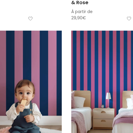
& Rose
À partir de
29,90
€