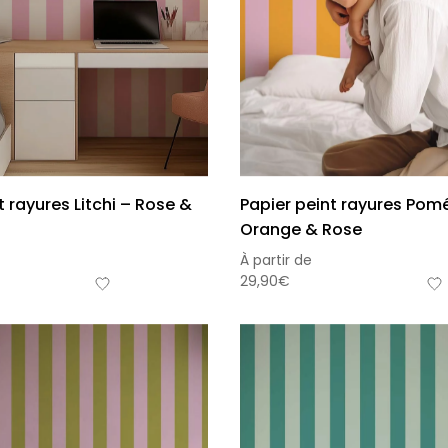
t rayures Litchi – Rose &
Papier peint rayures Pom
Orange & Rose
À partir de
29,90
€