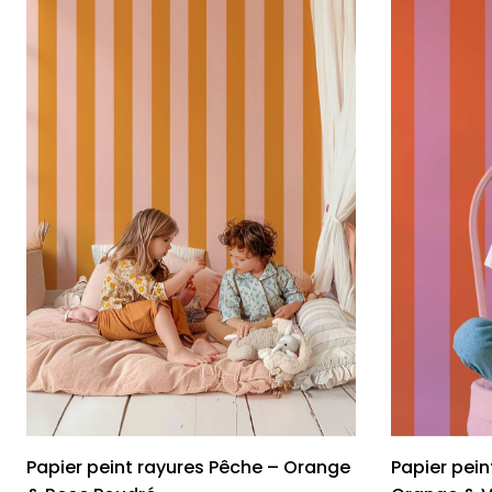
Palmie
Feuilla
Nuage
Princes
Pôle No
Voiture
Papier peint rayures Pêche – Orange
Papier pei