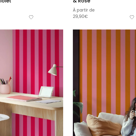
iolet
& Rose
À partir de
29,90
€
Affic
premi
perso
À parti
de
34,90