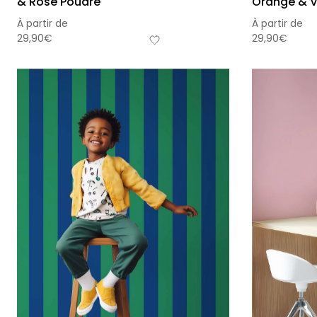
& Rose Poudré
Orange & V
À partir de
À partir de
29,90
€
29,90
€