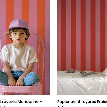
rs
ge
s
Papie
délic
se
rd
À parti
de
s
29,90
nt rayures Mandarine –
Papier peint rayures Frai