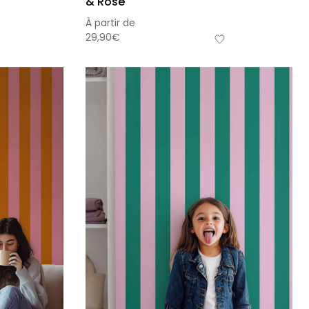
& Rose
À partir de
29,90
€
he bébé Mes
Affiche personnalisée
ères fois
petits carreaux pour enfant
nnalisable
À partir
de
r
14,90
€
€
+15