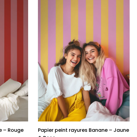
r peint Fleurs
Papier peint jungle beige
ates
À partir
de
r
29,90
€
€
+1
se – Rouge
Papier peint rayures Banane – Jaune