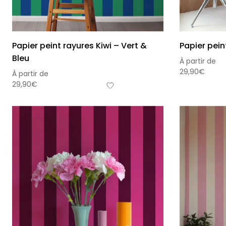
Papier peint rayures Kiwi – Vert &
Papier pein
Bleu
À partir de
29,90
€
À partir de
29,90
€