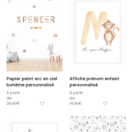
premières fois
petits carreaux pour
personnalisable
enfant
À partir
À partir
de
de
34,90
€
14,90
€
+15
Papier peint arc en ciel
Affiche prénom enfant
bohème personnalisé
personnalisé
À partir
À partir
de
de
29,90
€
14,90
€