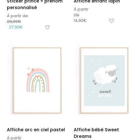
Sticker prince + prénom
Affiche enfant lapin
personnalisé
À partir
de
À partir de
14,90
€
29,90
€
27,90
€
Affiche arc en ciel pastel
Affiche bébé Sweet
Dreams
À partir