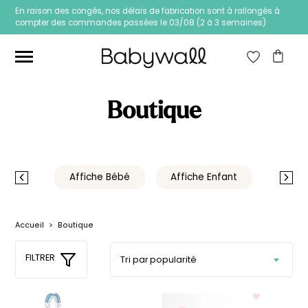
En raison des congés, nos délais de fabrication sont à rallongés à
compter des commandes passées le 03/08 (2 à 3 semaines)
RECHERCHE
POUR :
RECHERCHE
Ces articles peuvent aussi vous intéresser
Boutique
Prix
Prix
Filtrer
min
max
Prix :
0€
—
3.990€
classé
Affiche Bébé
Affiche Enfant
Affich
Accueil
>
Boutique
FILTRER
Papier peint Fleurs
Papier peint jungle