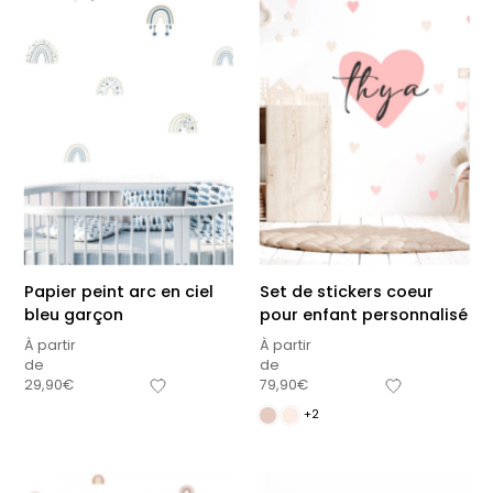
délicates
beige
À partir
À partir
de
de
29,90
€
29,90
€
+1
Papier peint arc en ciel
Set de stickers coeur
bleu garçon
pour enfant personnalisé
À partir
À partir
de
de
29,90
€
79,90
€
+2
Affiche bébé Mes
Affiche personnalisée